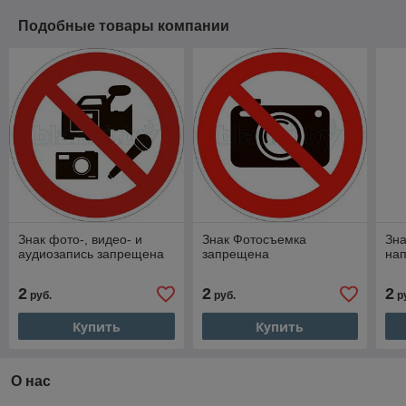
Подобные товары компании
Знак фото-, видео- и
Знак Фотосъемка
Зна
аудиозапись запрещена
запрещена
на
2
2
2
руб.
руб.
р
Купить
Купить
О нас