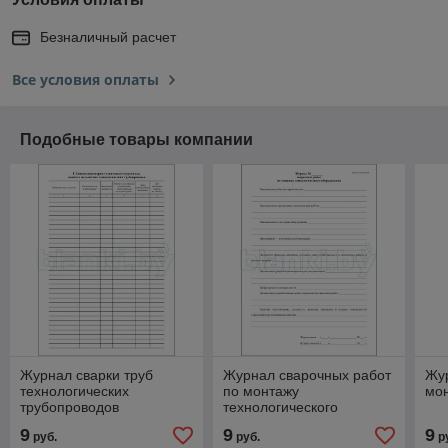
Безналичный расчет
Все условия оплаты
Подобные товары компании
Журнал сварки труб
Журнал сварочных работ
Жу
технологических
по монтажу
мо
трубопроводов
технологического
оборудования
9
9
9
руб.
руб.
р