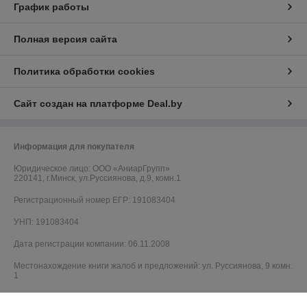
График работы
Полная версия сайта
Политика обработки cookies
Сайт создан на платформе Deal.by
Информация для покупателя
Юридическое лицо:
ООО «АниарГрупп»
220141, г.Минск, ул.Руссиянова, д.9, комн.1
Регистрационный номер ЕГР: 191083404
УНП: 191083404
Дата регистрации компании: 06.11.2008
Местонахождение книги жалоб и предложений: ул. Руссиянова, 9 комн.
1