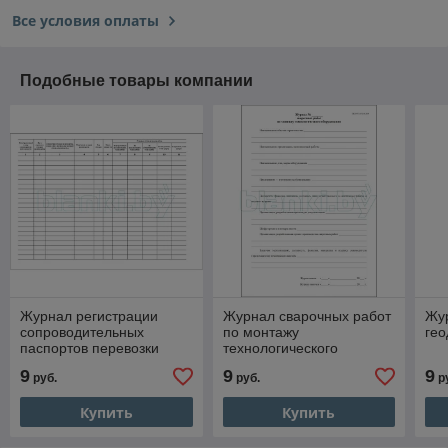
Все условия оплаты
Подобные товары компании
Журнал регистрации
Журнал сварочных работ
Жу
сопроводительных
по монтажу
гео
паспортов перевозки
технологического
отходов производства
оборудования
9
9
9
руб.
руб.
р
Купить
Купить