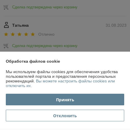
Сделка подтверждена через корзину
Татьяна
31.08.2023
Отлично
Сделка подтверждена через корзину
Показать все отзывы
Обработка файлов cookie
Мы используем файлы cookies для обеспечения удобства
пользователей портала и предоставления персональных
О нас
рекомендаций.
Вы можете настроить файлы cookies или
отключить их.
Контакты
Принять
Доставка и оплата
Отклонить
График работы