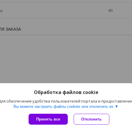
иц
80
Я ЗАКАЗА
Обработка файлов cookie
 для обеспечения удобства пользователей портала и предоставлени
Вы можете настроить файлы cookies или отключить их.
Сайт создан на платформе Deal.by
Принять все
Отклонить
Политика обработки файлов cookies
Бланочная продукция ООО "АниарГрупп" |
Пожаловаться на контент