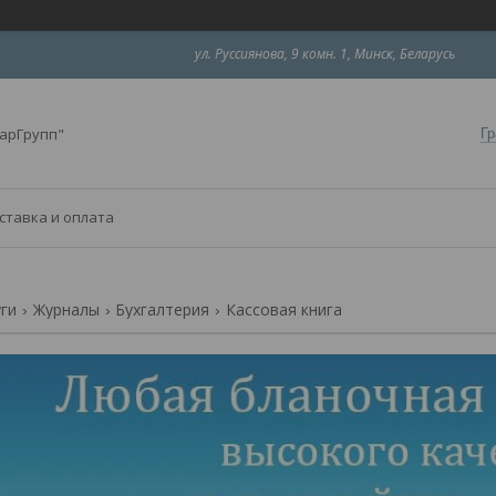
ул. Руссиянова, 9 комн. 1, Минск, Беларусь
арГрупп"
Гр
ставка и оплата
уги
Журналы
Бухгалтерия
Кассовая книга