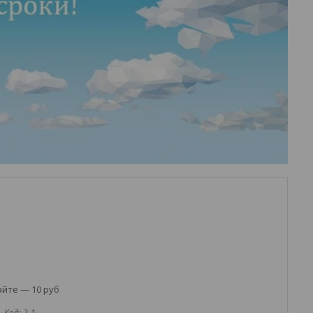
йте — 10 руб
Код:
2-1