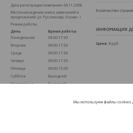
Дата регистрации компании: 06.11.2008
Количество стран
Местонахождение книги замечаний и
предложений: ул. Руссиянова, 9 комн. 1
Режим работы:
ИНФОРМАЦИЯ ДЛ
День
Время работы
Понедельник
09:00-17:30
Цена:
8
руб.
Вторник
09:00-17:30
Среда
09:00-17:30
Четверг
09:00-17:30
Пятница
09:00-15:00
Суббота
Выходной
Воскресенье
Выходной
Мы используем файлы cookies