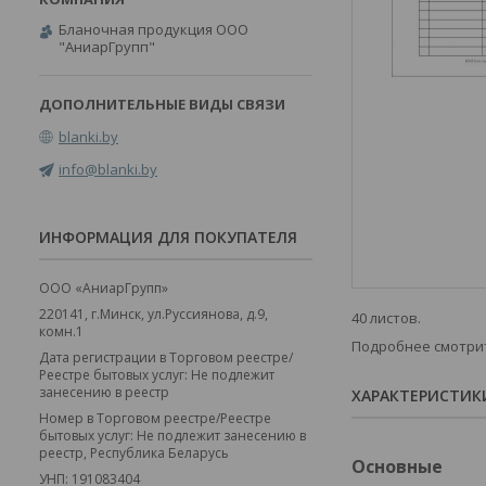
Бланочная продукция ООО
"АниарГрупп"
blanki.by
info@blanki.by
ИНФОРМАЦИЯ ДЛЯ ПОКУПАТЕЛЯ
ООО «АниарГрупп»
220141, г.Минск, ул.Руссиянова, д.9,
40 листов.
комн.1
Подробнее смотри
Дата регистрации в Торговом реестре/
Реестре бытовых услуг: Не подлежит
занесению в реестр
ХАРАКТЕРИСТИК
Номер в Торговом реестре/Реестре
бытовых услуг: Не подлежит занесению в
реестр, Республика Беларусь
Основные
УНП: 191083404