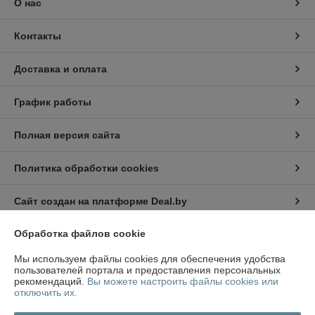
О нас
Контакты
Доставка и оплата
График работы
Полная версия сайта
Политика обработки cookies
Сайт создан на платформе Deal.by
Обработка файлов cookie
Информация для покупателя
Мы используем файлы cookies для обеспечения удобства
Юридическое лицо:
ООО «АниарГрупп»
пользователей портала и предоставления персональных
220141, г.Минск, ул.Руссиянова, д.9, комн.1
рекомендаций.
Вы можете настроить файлы cookies или
отключить их.
Регистрационный номер ЕГР: 191083404